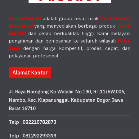
Sokon Precast
adalah group resmi milik
CV. Solusindo
Konstruksi
yang menyediakan berbagai produk
beton
precast
dan cetak berkualitas tinggi. Kami melayani
pengiriman dan pemesanan ke seluruh wilayah
Pulau
Jawa
dengan harga kompetitif, proses cepat, dan
pelayanan profesional.
Alamat Kantor
Jl. Raya Narogong Kp Walahir No.130, RT.11/RW.006,
Nambo, Kec. Klapanunggal, Kabupaten Bogor, Jawa
Barat 16710
Telp :
082210782873
Telp : 081292293393