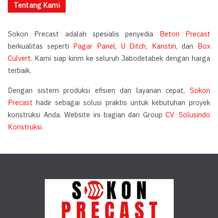
Tentang Kami
Sokon Precast adalah spesialis penyedia
Beton Precast
berkualitas seperti
Pagar Panel
,
U Ditch
,
Kanstin
, dan
Box
Culvert
. Kami siap kirim ke seluruh Jabodetabek dengan harga
terbaik.
Dengan sistem produksi efisien dan layanan cepat,
Sokon
Precast
hadir sebagai solusi praktis untuk kebutuhan proyek
konstruksi Anda. Website ini bagian dari Group
CV. Solusindo
Konstruksi
.