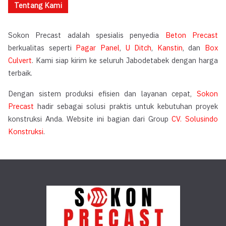
Tentang Kami
Sokon Precast adalah spesialis penyedia
Beton Precast
berkualitas seperti
Pagar Panel
,
U Ditch
,
Kanstin
, dan
Box
Culvert
. Kami siap kirim ke seluruh Jabodetabek dengan harga
terbaik.
Dengan sistem produksi efisien dan layanan cepat,
Sokon
Precast
hadir sebagai solusi praktis untuk kebutuhan proyek
konstruksi Anda. Website ini bagian dari Group
CV. Solusindo
Konstruksi
.