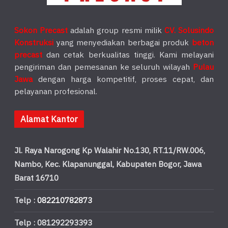
Sokon Precast
adalah group resmi milik
CV. Solusindo
Konstruksi
yang menyediakan berbagai produk
beton
precast
dan cetak berkualitas tinggi. Kami melayani
pengiriman dan pemesanan ke seluruh wilayah
Pulau
Jawa
dengan harga kompetitif, proses cepat, dan
pelayanan profesional.
Alamat Kantor
Jl. Raya Narogong Kp Walahir No.130, RT.11/RW.006,
Nambo, Kec. Klapanunggal, Kabupaten Bogor, Jawa
Barat 16710
Telp :
082210782873
Telp : 081292293393