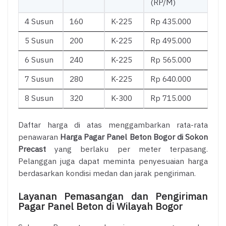
(RP/M)
4 Susun
160
K-225
Rp 435.000
5 Susun
200
K-225
Rp 495.000
6 Susun
240
K-225
Rp 565.000
7 Susun
280
K-225
Rp 640.000
8 Susun
320
K-300
Rp 715.000
Daftar harga di atas menggambarkan rata-rata
penawaran
Harga Pagar Panel Beton Bogor di Sokon
Precast
yang berlaku per meter terpasang.
Pelanggan juga dapat meminta penyesuaian harga
berdasarkan kondisi medan dan jarak pengiriman.
Layanan Pemasangan dan Pengiriman
Pagar Panel Beton di Wilayah Bogor