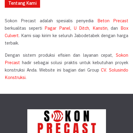
Tentang Kami
Sokon Precast adalah spesialis penyedia
Beton Precast
berkualitas seperti
Pagar Panel
,
U Ditch
,
Kanstin
, dan
Box
Culvert
. Kami siap kirim ke seluruh Jabodetabek dengan harga
terbaik.
Dengan sistem produksi efisien dan layanan cepat,
Sokon
Precast
hadir sebagai solusi praktis untuk kebutuhan proyek
konstruksi Anda. Website ini bagian dari Group
CV. Solusindo
Konstruksi
.