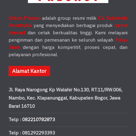
Sokon Precast
adalah group resmi milik
CV. Solusindo
Konstruksi
yang menyediakan berbagai produk
beton
precast
dan cetak berkualitas tinggi. Kami melayani
pengiriman dan pemesanan ke seluruh wilayah
Pulau
Jawa
dengan harga kompetitif, proses cepat, dan
pelayanan profesional.
Alamat Kantor
Jl. Raya Narogong Kp Walahir No.130, RT.11/RW.006,
Nambo, Kec. Klapanunggal, Kabupaten Bogor, Jawa
Barat 16710
Telp :
082210782873
Telp : 081292293393