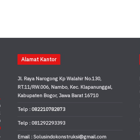
Alamat Kantor
Jl. Raya Narogong Kp Walahir No.130,
RT.11/RW.006, Nambo, Kec. Klapanunggal,
Kabupaten Bogor, Jawa Barat 16710
.
n
Telp :
082210782873
k
n
Telp : 081292293393
u
,
Email : Solusindokonstruksi@gmail.com