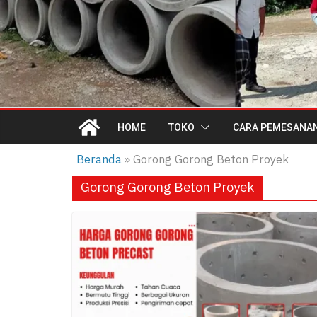
HOME
TOKO
CARA PEMESANA
Beranda
»
Gorong Gorong Beton Proyek
Gorong Gorong Beton Proyek