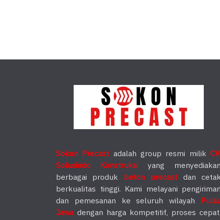
Sokon Precast
adalah group resmi milik
CV
Solusindo Konstruksi
yang menyediaka
berbagai produk
beton precast
dan ceta
berkualitas tinggi. Kami melayani pengirima
dan pemesanan ke seluruh wilayah
Pula
Jawa
dengan harga kompetitif, proses cepat