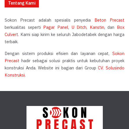
Tentang Kami
Sokon Precast adalah spesialis penyedia
Beton Precast
berkualitas seperti
Pagar Panel
,
U Ditch
,
Kanstin
, dan
Box
Culvert
. Kami siap kirim ke seluruh Jabodetabek dengan harga
terbaik.
Dengan sistem produksi efisien dan layanan cepat,
Sokon
Precast
hadir sebagai solusi praktis untuk kebutuhan proyek
konstruksi Anda. Website ini bagian dari Group
CV. Solusindo
Konstruksi
.