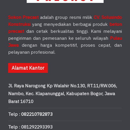
Sokon Precast
adalah group resmi milik
CV. Solusindo
Konstruksi
yang menyediakan berbagai produk
beton
precast
dan cetak berkualitas tinggi. Kami melayani
pengiriman dan pemesanan ke seluruh wilayah
Pulau
Jawa
dengan harga kompetitif, proses cepat, dan
pelayanan profesional.
Alamat Kantor
Jl. Raya Narogong Kp Walahir No.130, RT.11/RW.006,
Nambo, Kec. Klapanunggal, Kabupaten Bogor, Jawa
Barat 16710
Telp :
082210782873
Telp : 081292293393