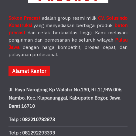
Sokon Precast
adalah group resmi milik
CV. Solusindo
Konstruksi
yang menyediakan berbagai produk
beton
precast
dan cetak berkualitas tinggi. Kami melayani
pengiriman dan pemesanan ke seluruh wilayah
Pulau
Jawa
dengan harga kompetitif, proses cepat, dan
pelayanan profesional.
Alamat Kantor
Jl. Raya Narogong Kp Walahir No.130, RT.11/RW.006,
Nambo, Kec. Klapanunggal, Kabupaten Bogor, Jawa
Barat 16710
Telp :
082210782873
Telp : 081292293393