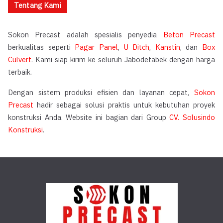
Tentang Kami
Sokon Precast adalah spesialis penyedia
Beton Precast
berkualitas seperti
Pagar Panel
,
U Ditch
,
Kanstin
, dan
Box
Culvert
. Kami siap kirim ke seluruh Jabodetabek dengan harga
terbaik.
Dengan sistem produksi efisien dan layanan cepat,
Sokon
Precast
hadir sebagai solusi praktis untuk kebutuhan proyek
konstruksi Anda. Website ini bagian dari Group
CV. Solusindo
Konstruksi
.