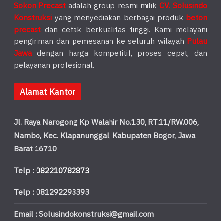
Sokon Precast
adalah group resmi milik
CV. Solusindo
Konstruksi
yang menyediakan berbagai produk
beton
precast
dan cetak berkualitas tinggi. Kami melayani
pengiriman dan pemesanan ke seluruh wilayah
Pulau
Jawa
dengan harga kompetitif, proses cepat, dan
pelayanan profesional.
Alamat Kantor
Jl. Raya Narogong Kp Walahir No.130, RT.11/RW.006,
Nambo, Kec. Klapanunggal, Kabupaten Bogor, Jawa
Barat 16710
Telp :
082210782873
Telp : 081292293393
Email : Solusindokonstruksi@gmail.com