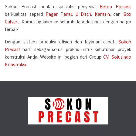
Sokon Precast adalah spesialis penyedia
Beton Precast
berkualitas seperti
Pagar Panel
,
U Ditch
,
Kanstin
, dan
Box
Culvert
. Kami siap kirim ke seluruh Jabodetabek dengan harga
terbaik.
Dengan sistem produksi efisien dan layanan cepat,
Sokon
Precast
hadir sebagai solusi praktis untuk kebutuhan proyek
konstruksi Anda. Website ini bagian dari Group
CV. Solusindo
Konstruksi
.