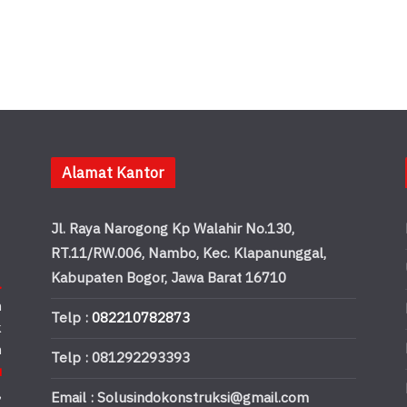
Alamat Kantor
Jl. Raya Narogong Kp Walahir No.130,
RT.11/RW.006, Nambo, Kec. Klapanunggal,
Kabupaten Bogor, Jawa Barat 16710
.
n
Telp :
082210782873
k
n
Telp : 081292293393
u
,
Email : Solusindokonstruksi@gmail.com