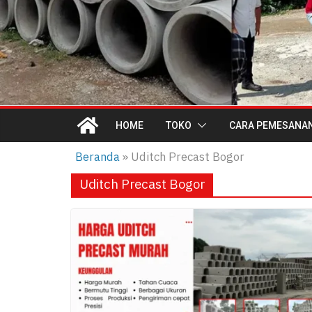
HOME
TOKO
CARA PEMESANA
Beranda
»
Uditch Precast Bogor
Uditch Precast Bogor