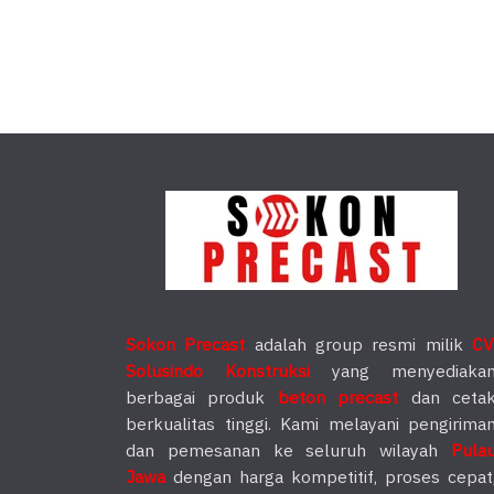
Sokon Precast
adalah group resmi milik
CV
Solusindo Konstruksi
yang menyediaka
berbagai produk
beton precast
dan ceta
berkualitas tinggi. Kami melayani pengirima
dan pemesanan ke seluruh wilayah
Pula
Jawa
dengan harga kompetitif, proses cepat