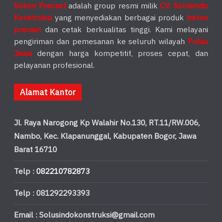
Sokon Precast
adalah group resmi milik
CV. Solusindo
Konstruksi
yang menyediakan berbagai produk
beton
precast
dan cetak berkualitas tinggi. Kami melayani
pengiriman dan pemesanan ke seluruh wilayah
Pulau
Jawa
dengan harga kompetitif, proses cepat, dan
pelayanan profesional.
Alamat Kantor
Jl. Raya Narogong Kp Walahir No.130, RT.11/RW.006,
Nambo, Kec. Klapanunggal, Kabupaten Bogor, Jawa
Barat 16710
Telp :
082210782873
Telp : 081292293393
Email : Solusindokonstruksi@gmail.com