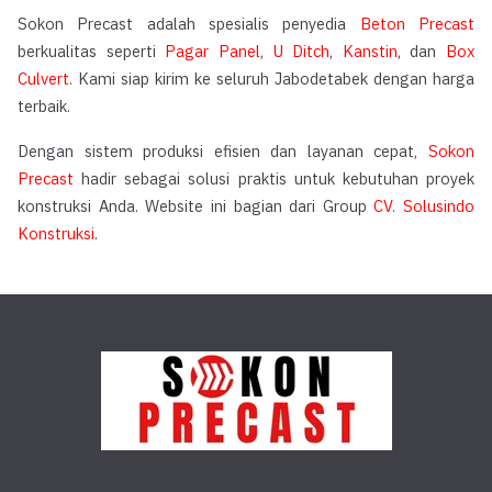
Sokon Precast adalah spesialis penyedia
Beton Precast
berkualitas seperti
Pagar Panel
,
U Ditch
,
Kanstin
, dan
Box
Culvert
. Kami siap kirim ke seluruh Jabodetabek dengan harga
terbaik.
Dengan sistem produksi efisien dan layanan cepat,
Sokon
Precast
hadir sebagai solusi praktis untuk kebutuhan proyek
konstruksi Anda. Website ini bagian dari Group
CV. Solusindo
Konstruksi
.