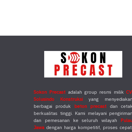
Sokon Precast
adalah group resmi milik
CV
Solusindo Konstruksi
yang menyediaka
berbagai produk
beton precast
dan ceta
berkualitas tinggi. Kami melayani pengirima
dan pemesanan ke seluruh wilayah
Pula
Jawa
dengan harga kompetitif, proses cepat