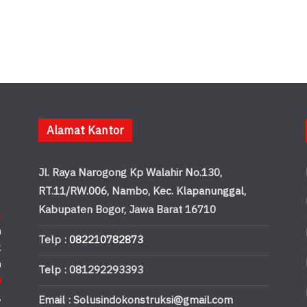
Alamat Kantor
Jl. Raya Narogong Kp Walahir No.130,
RT.11/RW.006, Nambo, Kec. Klapanunggal,
Kabupaten Bogor, Jawa Barat 16710
.
n
Telp :
082210782873
k
n
Telp : 081292293393
u
,
Email : Solusindokonstruksi@gmail.com