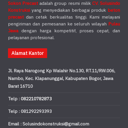
Sokon Precast
adalah group resmi milik
CV. Solusindo
Konstruksi
yang menyediakan berbagai produk
beton
precast
dan cetak berkualitas tinggi. Kami melayani
pengiriman dan pemesanan ke seluruh wilayah
Pulau
Jawa
dengan harga kompetitif, proses cepat, dan
pelayanan profesional.
Alamat Kantor
Jl. Raya Narogong Kp Walahir No.130, RT.11/RW.006,
Nambo, Kec. Klapanunggal, Kabupaten Bogor, Jawa
Barat 16710
Telp :
082210782873
Telp : 081292293393
Email : Solusindokonstruksi@gmail.com