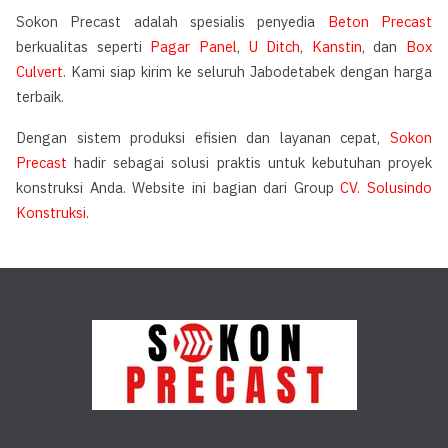
Sokon Precast adalah spesialis penyedia
Beton Precast
berkualitas seperti
Pagar Panel
,
U Ditch
,
Kanstin
, dan
Box
Culvert
. Kami siap kirim ke seluruh Jabodetabek dengan harga
terbaik.
Dengan sistem produksi efisien dan layanan cepat,
Sokon
Precast
hadir sebagai solusi praktis untuk kebutuhan proyek
konstruksi Anda. Website ini bagian dari Group
CV. Solusindo
Konstruksi
.