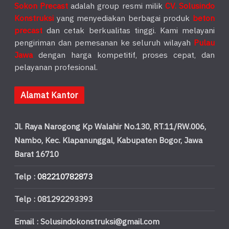
Sokon Precast
adalah group resmi milik
CV. Solusindo
Konstruksi
yang menyediakan berbagai produk
beton
precast
dan cetak berkualitas tinggi. Kami melayani
pengiriman dan pemesanan ke seluruh wilayah
Pulau
Jawa
dengan harga kompetitif, proses cepat, dan
pelayanan profesional.
Alamat Kantor
Jl. Raya Narogong Kp Walahir No.130, RT.11/RW.006,
Nambo, Kec. Klapanunggal, Kabupaten Bogor, Jawa
Barat 16710
Telp :
082210782873
Telp : 081292293393
Email : Solusindokonstruksi@gmail.com