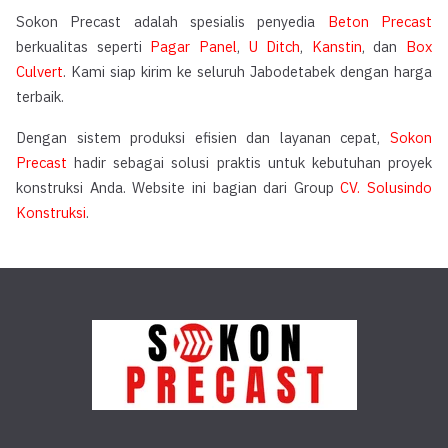
Sokon Precast adalah spesialis penyedia
Beton Precast
berkualitas seperti
Pagar Panel
,
U Ditch
,
Kanstin
, dan
Box
Culvert
. Kami siap kirim ke seluruh Jabodetabek dengan harga
terbaik.
Dengan sistem produksi efisien dan layanan cepat,
Sokon
Precast
hadir sebagai solusi praktis untuk kebutuhan proyek
konstruksi Anda. Website ini bagian dari Group
CV. Solusindo
Konstruksi
.