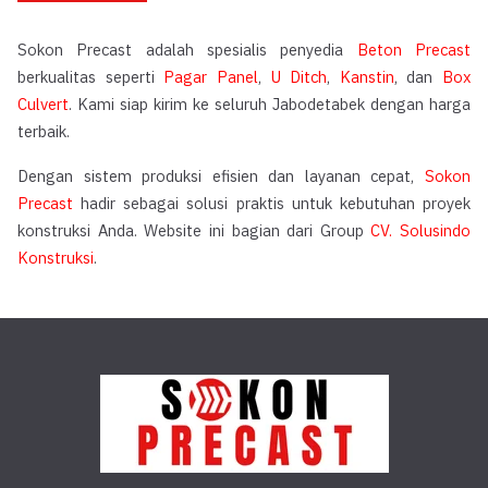
Sokon Precast adalah spesialis penyedia
Beton Precast
berkualitas seperti
Pagar Panel
,
U Ditch
,
Kanstin
, dan
Box
Culvert
. Kami siap kirim ke seluruh Jabodetabek dengan harga
terbaik.
Dengan sistem produksi efisien dan layanan cepat,
Sokon
Precast
hadir sebagai solusi praktis untuk kebutuhan proyek
konstruksi Anda. Website ini bagian dari Group
CV. Solusindo
Konstruksi
.