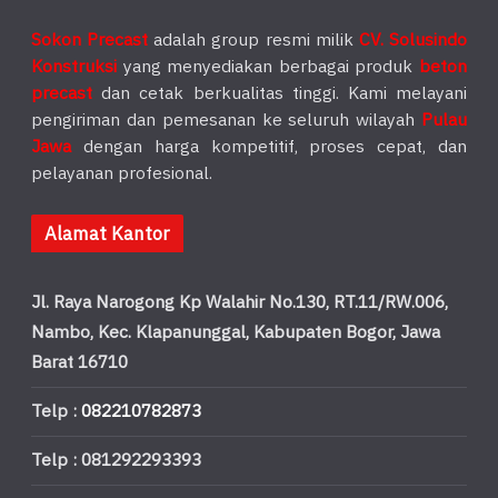
Sokon Precast
adalah group resmi milik
CV. Solusindo
Konstruksi
yang menyediakan berbagai produk
beton
precast
dan cetak berkualitas tinggi. Kami melayani
pengiriman dan pemesanan ke seluruh wilayah
Pulau
Jawa
dengan harga kompetitif, proses cepat, dan
pelayanan profesional.
Alamat Kantor
Jl. Raya Narogong Kp Walahir No.130, RT.11/RW.006,
Nambo, Kec. Klapanunggal, Kabupaten Bogor, Jawa
Barat 16710
Telp :
082210782873
Telp : 081292293393