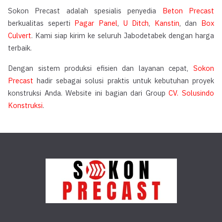
Sokon Precast adalah spesialis penyedia
Beton Precast
berkualitas seperti
Pagar Panel
,
U Ditch
,
Kanstin
, dan
Box
Culvert
. Kami siap kirim ke seluruh Jabodetabek dengan harga
terbaik.
Dengan sistem produksi efisien dan layanan cepat,
Sokon
Precast
hadir sebagai solusi praktis untuk kebutuhan proyek
konstruksi Anda. Website ini bagian dari Group
CV. Solusindo
Konstruksi
.