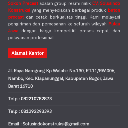
Sokon Precast
adalah group resmi milik
CV. Solusindo
Konstruksi
yang menyediakan berbagai produk
beton
precast
dan cetak berkualitas tinggi. Kami melayani
pengiriman dan pemesanan ke seluruh wilayah
Pulau
Jawa
dengan harga kompetitif, proses cepat, dan
pelayanan profesional.
Alamat Kantor
Jl. Raya Narogong Kp Walahir No.130, RT.11/RW.006,
Nambo, Kec. Klapanunggal, Kabupaten Bogor, Jawa
Barat 16710
Telp :
082210782873
Telp : 081292293393
Email : Solusindokonstruksi@gmail.com