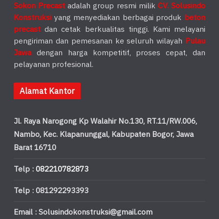
Sokon Precast
adalah group resmi milik
CV. Solusindo
Konstruksi
yang menyediakan berbagai produk
beton
precast
dan cetak berkualitas tinggi. Kami melayani
pengiriman dan pemesanan ke seluruh wilayah
Pulau
Jawa
dengan harga kompetitif, proses cepat, dan
pelayanan profesional.
Alamat Kantor
Jl. Raya Narogong Kp Walahir No.130, RT.11/RW.006,
Nambo, Kec. Klapanunggal, Kabupaten Bogor, Jawa
Barat 16710
Telp :
082210782873
Telp : 081292293393
Email : Solusindokonstruksi@gmail.com