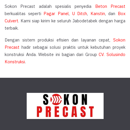
Sokon Precast adalah spesialis penyedia
Beton Precast
berkualitas seperti
Pagar Panel
,
U Ditch
,
Kanstin
, dan
Box
Culvert
. Kami siap kirim ke seluruh Jabodetabek dengan harga
terbaik.
Dengan sistem produksi efisien dan layanan cepat,
Sokon
Precast
hadir sebagai solusi praktis untuk kebutuhan proyek
konstruksi Anda. Website ini bagian dari Group
CV. Solusindo
Konstruksi
.