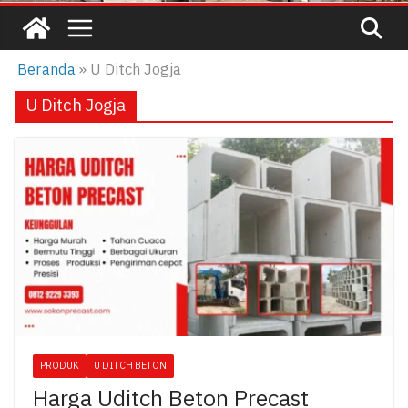
Beranda
»
U Ditch Jogja
U Ditch Jogja
PRODUK
U DITCH BETON
Harga Uditch Beton Precast