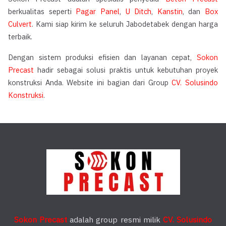
berkualitas seperti
Pagar Panel
,
U Ditch
,
Kanstin
, dan
Box
Culvert
. Kami siap kirim ke seluruh Jabodetabek dengan harga
terbaik.
Dengan sistem produksi efisien dan layanan cepat,
Sokon
Precast
hadir sebagai solusi praktis untuk kebutuhan proyek
konstruksi Anda. Website ini bagian dari Group
CV. Solusindo
Konstruksi
.
Sokon Precast
adalah group resmi milik
CV. Solusindo