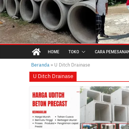
HOME
TOKO
CARA PEMESANA
Beranda
»
U Ditch Drainase
U Ditch Drainase