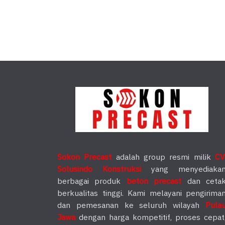
Sokon Precast
adalah group resmi milik
CV
Solusindo Konstruksi
yang menyediaka
berbagai produk
beton precast
dan ceta
berkualitas tinggi. Kami melayani pengirima
dan pemesanan ke seluruh wilayah
Pula
Jawa
dengan harga kompetitif, proses cepat