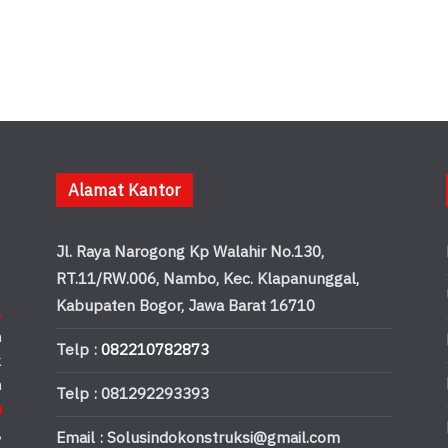
Alamat Kantor
Jl. Raya Narogong Kp Walahir No.130,
RT.11/RW.006, Nambo, Kec. Klapanunggal,
Kabupaten Bogor, Jawa Barat 16710
.
n
Telp :
082210782873
k
n
Telp : 081292293393
u
,
Email : Solusindokonstruksi@gmail.com