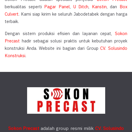
berkualitas seperti
Pagar Panel
,
U Ditch
,
Kanstin
, dan
Box
Culvert
. Kami siap kirim ke seluruh Jabodetabek dengan harga
terbaik.
Dengan sistem produksi efisien dan layanan cepat,
Sokon
Precast
hadir sebagai solusi praktis untuk kebutuhan proyek
konstruksi Anda. Website ini bagian dari Group
CV. Solusindo
Konstruksi
.
Sokon Precast
adalah group resmi milik
CV. Solusindo