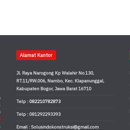
Alamat Kantor
Jl. Raya Narogong Kp Walahir No.130,
RT.11/RW.006, Nambo, Kec. Klapanunggal,
Kabupaten Bogor, Jawa Barat 16710
.
n
Telp :
082210782873
k
n
Telp : 081292293393
u
,
Email : Solusindokonstruksi@gmail.com