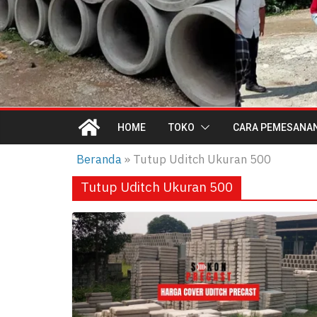
HOME
TOKO
CARA PEMESANA
Beranda
»
Tutup Uditch Ukuran 500
Tutup Uditch Ukuran 500