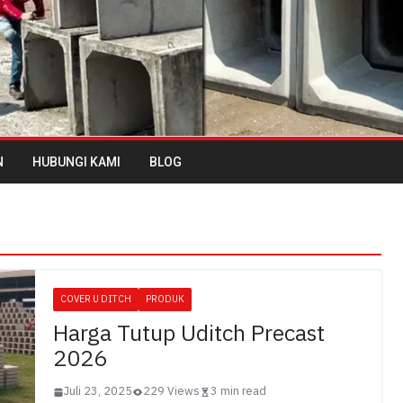
N
HUBUNGI KAMI
BLOG
COVER U DITCH
PRODUK
Harga Tutup Uditch Precast
2026
Juli 23, 2025
229 Views
3 min read