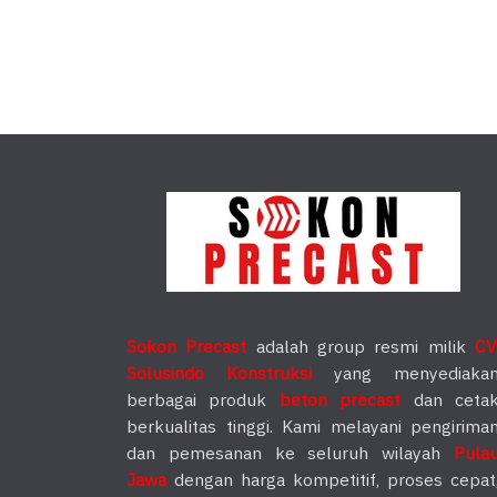
Sokon Precast
adalah group resmi milik
CV
Solusindo Konstruksi
yang menyediaka
berbagai produk
beton precast
dan ceta
berkualitas tinggi. Kami melayani pengirima
dan pemesanan ke seluruh wilayah
Pula
Jawa
dengan harga kompetitif, proses cepat