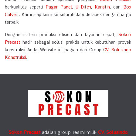
berkualitas seperti
Pagar Panel
,
U Ditch
,
Kanstin
, dan
Box
Culvert
. Kami siap kirim ke seluruh Jabodetabek dengan harga
terbaik.
Dengan sistem produksi efisien dan layanan cepat,
Sokon
Precast
hadir sebagai solusi praktis untuk kebutuhan proyek
konstruksi Anda. Website ini bagian dari Group
CV. Solusindo
Konstruksi
.
Sokon Precast
adalah group resmi milik
CV. Solusindo