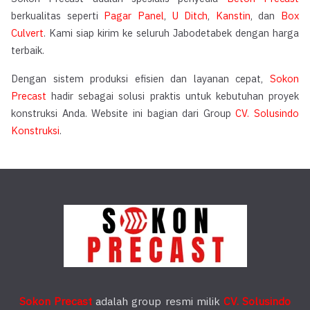
berkualitas seperti
Pagar Panel
,
U Ditch
,
Kanstin
, dan
Box
Culvert
. Kami siap kirim ke seluruh Jabodetabek dengan harga
terbaik.
Dengan sistem produksi efisien dan layanan cepat,
Sokon
Precast
hadir sebagai solusi praktis untuk kebutuhan proyek
konstruksi Anda. Website ini bagian dari Group
CV. Solusindo
Konstruksi
.
Sokon Precast
adalah group resmi milik
CV. Solusindo