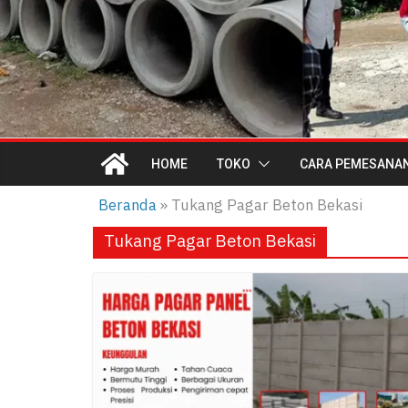
HOME
TOKO
CARA PEMESANA
Beranda
»
Tukang Pagar Beton Bekasi
Tukang Pagar Beton Bekasi