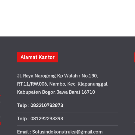
Alamat Kantor
Jl. Raya Narogong Kp Walahir No.130,
RT.11/RW.006, Nambo, Kec. Klapanunggal,
Kabupaten Bogor, Jawa Barat 16710
.
n
Telp :
082210782873
k
n
Telp : 081292293393
u
,
Email : Solusindokonstruksi@gmail.com