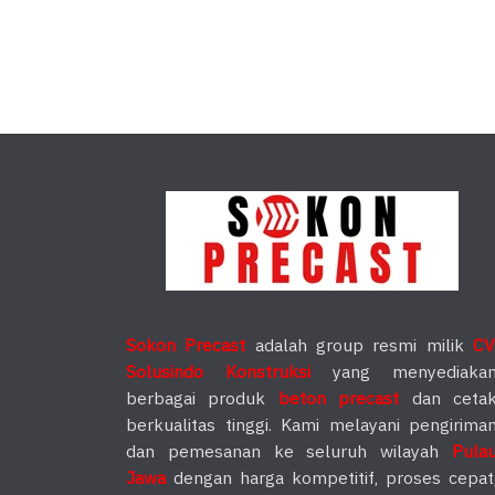
Sokon Precast
adalah group resmi milik
CV
Solusindo Konstruksi
yang menyediaka
berbagai produk
beton precast
dan ceta
berkualitas tinggi. Kami melayani pengirima
dan pemesanan ke seluruh wilayah
Pula
Jawa
dengan harga kompetitif, proses cepat