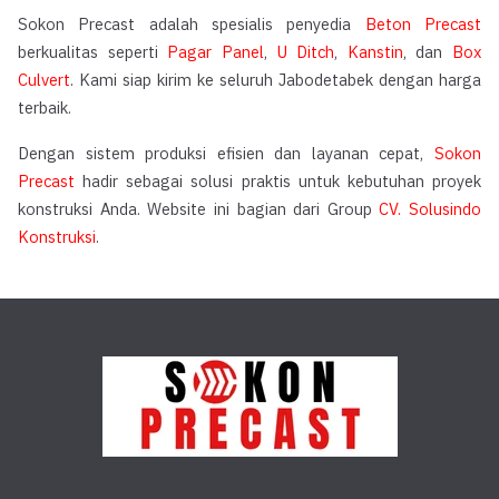
Sokon Precast adalah spesialis penyedia
Beton Precast
berkualitas seperti
Pagar Panel
,
U Ditch
,
Kanstin
, dan
Box
Culvert
. Kami siap kirim ke seluruh Jabodetabek dengan harga
terbaik.
Dengan sistem produksi efisien dan layanan cepat,
Sokon
Precast
hadir sebagai solusi praktis untuk kebutuhan proyek
konstruksi Anda. Website ini bagian dari Group
CV. Solusindo
Konstruksi
.