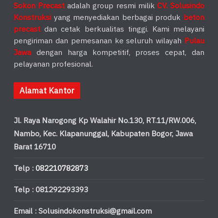
Sokon Precast
adalah group resmi milik
CV. Solusindo
Konstruksi
yang menyediakan berbagai produk
beton
precast
dan cetak berkualitas tinggi. Kami melayani
pengiriman dan pemesanan ke seluruh wilayah
Pulau
Jawa
dengan harga kompetitif, proses cepat, dan
pelayanan profesional.
Alamat Kantor
Jl. Raya Narogong Kp Walahir No.130, RT.11/RW.006,
Nambo, Kec. Klapanunggal, Kabupaten Bogor, Jawa
Barat 16710
Telp :
082210782873
Telp : 081292293393
Email : Solusindokonstruksi@gmail.com