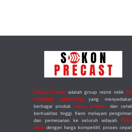
Sokon Precast
adalah group resmi milik
CV
Solusindo Konstruksi
yang menyediaka
berbagai produk
beton precast
dan ceta
berkualitas tinggi. Kami melayani pengirima
dan pemesanan ke seluruh wilayah
Pula
Jawa
dengan harga kompetitif, proses cepat