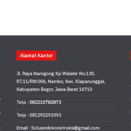
Alamat Kantor
Jl. Raya Narogong Kp Walahir No.130,
RT.11/RW.006, Nambo, Kec. Klapanunggal,
Kabupaten Bogor, Jawa Barat 16710
.
n
Telp :
082210782873
k
n
Telp : 081292293393
u
,
Email : Solusindokonstruksi@gmail.com