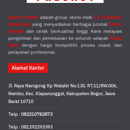
Sokon Precast
adalah group resmi milik
CV. Solusindo
Konstruksi
yang menyediakan berbagai produk
beton
precast
dan cetak berkualitas tinggi. Kami melayani
pengiriman dan pemesanan ke seluruh wilayah
Pulau
Jawa
dengan harga kompetitif, proses cepat, dan
pelayanan profesional.
Alamat Kantor
Jl. Raya Narogong Kp Walahir No.130, RT.11/RW.006,
Nambo, Kec. Klapanunggal, Kabupaten Bogor, Jawa
Barat 16710
Telp :
082210782873
Telp : 081292293393