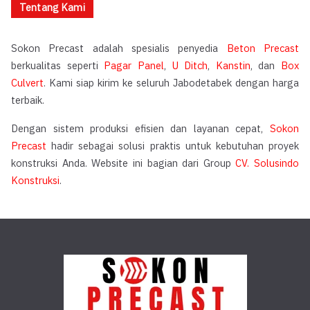
Tentang Kami
Sokon Precast adalah spesialis penyedia
Beton Precast
berkualitas seperti
Pagar Panel
,
U Ditch
,
Kanstin
, dan
Box
Culvert
. Kami siap kirim ke seluruh Jabodetabek dengan harga
terbaik.
Dengan sistem produksi efisien dan layanan cepat,
Sokon
Precast
hadir sebagai solusi praktis untuk kebutuhan proyek
konstruksi Anda. Website ini bagian dari Group
CV. Solusindo
Konstruksi
.