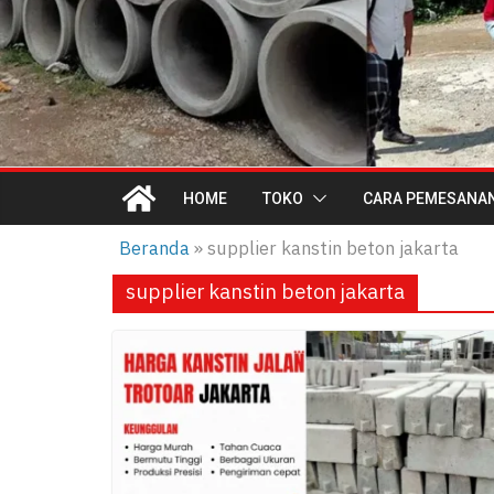
HOME
TOKO
CARA PEMESANA
Beranda
»
supplier kanstin beton jakarta
supplier kanstin beton jakarta