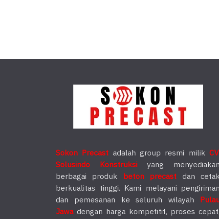
Sokon Precast
adalah group resmi milik
CV
Solusindo Konstruksi
yang menyediaka
berbagai produk
beton precast
dan ceta
berkualitas tinggi. Kami melayani pengirima
dan pemesanan ke seluruh wilayah
Pula
Jawa
dengan harga kompetitif, proses cepat