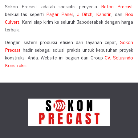
Sokon Precast adalah spesialis penyedia
Beton Precast
berkualitas seperti
Pagar Panel
,
U Ditch
,
Kanstin
, dan
Box
Culvert
. Kami siap kirim ke seluruh Jabodetabek dengan harga
terbaik.
Dengan sistem produksi efisien dan layanan cepat,
Sokon
Precast
hadir sebagai solusi praktis untuk kebutuhan proyek
konstruksi Anda. Website ini bagian dari Group
CV. Solusindo
Konstruksi
.