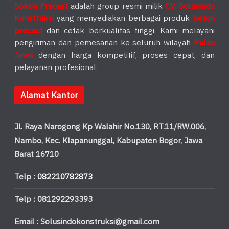
Sokon Precast
adalah group resmi milik
CV. Solusindo
Konstruksi
yang menyediakan berbagai produk
beton
precast
dan cetak berkualitas tinggi. Kami melayani
pengiriman dan pemesanan ke seluruh wilayah
Pulau
Jawa
dengan harga kompetitif, proses cepat, dan
pelayanan profesional.
Alamat Kantor
Jl. Raya Narogong Kp Walahir No.130, RT.11/RW.006,
Nambo, Kec. Klapanunggal, Kabupaten Bogor, Jawa
Barat 16710
Telp :
082210782873
Telp : 081292293393
Email : Solusindokonstruksi@gmail.com