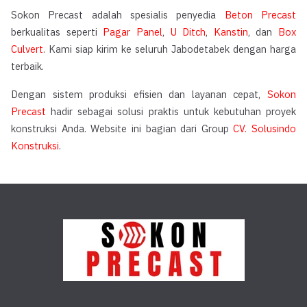
Sokon Precast adalah spesialis penyedia
Beton Precast
berkualitas seperti
Pagar Panel
,
U Ditch
,
Kanstin
, dan
Box
Culvert
. Kami siap kirim ke seluruh Jabodetabek dengan harga
terbaik.
Dengan sistem produksi efisien dan layanan cepat,
Sokon
Precast
hadir sebagai solusi praktis untuk kebutuhan proyek
konstruksi Anda. Website ini bagian dari Group
CV. Solusindo
Konstruksi
.