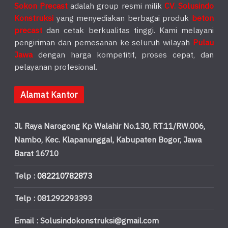
Sokon Precast
adalah group resmi milik
CV. Solusindo
Konstruksi
yang menyediakan berbagai produk
beton
precast
dan cetak berkualitas tinggi. Kami melayani
pengiriman dan pemesanan ke seluruh wilayah
Pulau
Jawa
dengan harga kompetitif, proses cepat, dan
pelayanan profesional.
Alamat Kantor
Jl. Raya Narogong Kp Walahir No.130, RT.11/RW.006,
Nambo, Kec. Klapanunggal, Kabupaten Bogor, Jawa
Barat 16710
Telp :
082210782873
Telp : 081292293393
Email : Solusindokonstruksi@gmail.com