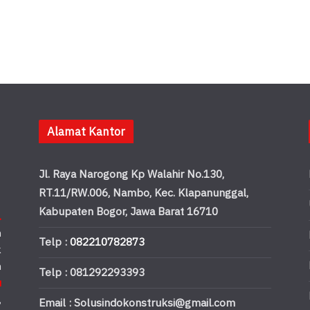
Alamat Kantor
Jl. Raya Narogong Kp Walahir No.130,
RT.11/RW.006, Nambo, Kec. Klapanunggal,
Kabupaten Bogor, Jawa Barat 16710
.
n
Telp :
082210782873
k
n
Telp : 081292293393
u
,
Email : Solusindokonstruksi@gmail.com