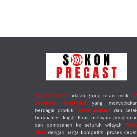
Sokon Precast
adalah group resmi milik
CV
Solusindo Konstruksi
yang menyediaka
berbagai produk
beton precast
dan ceta
berkualitas tinggi. Kami melayani pengirima
dan pemesanan ke seluruh wilayah
Pula
Jawa
dengan harga kompetitif, proses cepat