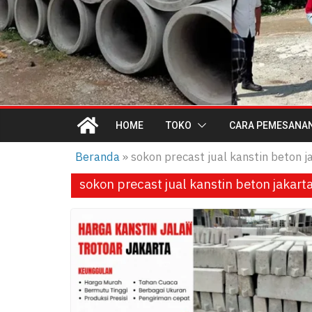
HOME
TOKO
CARA PEMESANA
Beranda
»
sokon precast jual kanstin beton j
sokon precast jual kanstin beton jakart