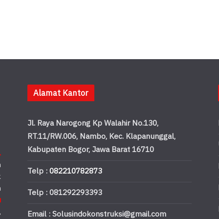
Alamat Kantor
Jl. Raya Narogong Kp Walahir No.130,
RT.11/RW.006, Nambo, Kec. Klapanunggal,
Kabupaten Bogor, Jawa Barat 16710
.
n
Telp :
082210782873
k
n
Telp : 081292293393
u
,
Email : Solusindokonstruksi@gmail.com