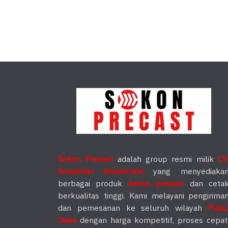
Sokon Precast
adalah group resmi milik
CV
Solusindo Konstruksi
yang menyediaka
berbagai produk
beton precast
dan ceta
berkualitas tinggi. Kami melayani pengirima
dan pemesanan ke seluruh wilayah
Pula
Jawa
dengan harga kompetitif, proses cepat