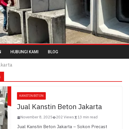
N
HUBUNGI KAMI
BLOG
akarta
a
KANSTIN BETON
Jual Kanstin Beton Jakarta
November 8, 2025
202 Views
13 min read
Jual Kanstin Beton Jakarta – Sokon Precast