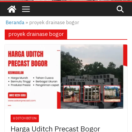
Beranda
»
proyek drainase bogor
proyek drainase bogor
U DITCH BETON
Harga Uditch Precast Bogor