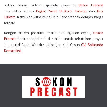
Sokon Precast adalah spesialis penyedia
Beton Precast
berkualitas seperti
Pagar Panel
,
U Ditch
,
Kanstin
, dan
Box
Culvert
. Kami siap kirim ke seluruh Jabodetabek dengan harga
terbaik.
Dengan sistem produksi efisien dan layanan cepat,
Sokon
Precast
hadir sebagai solusi praktis untuk kebutuhan proyek
konstruksi Anda. Website ini bagian dari Group
CV. Solusindo
Konstruksi
.