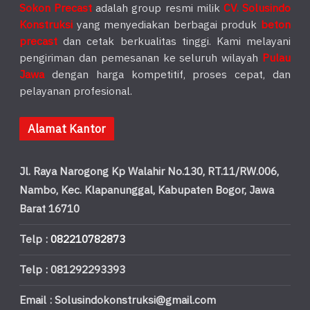
Sokon Precast
adalah group resmi milik
CV. Solusindo
Konstruksi
yang menyediakan berbagai produk
beton
precast
dan cetak berkualitas tinggi. Kami melayani
pengiriman dan pemesanan ke seluruh wilayah
Pulau
Jawa
dengan harga kompetitif, proses cepat, dan
pelayanan profesional.
Alamat Kantor
Jl. Raya Narogong Kp Walahir No.130, RT.11/RW.006,
Nambo, Kec. Klapanunggal, Kabupaten Bogor, Jawa
Barat 16710
Telp :
082210782873
Telp : 081292293393
Email : Solusindokonstruksi@gmail.com