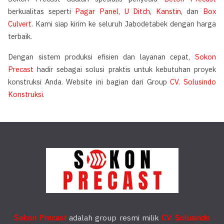
berkualitas seperti
Pagar Panel
,
U Ditch
,
Kanstin
, dan
Box
Culvert
. Kami siap kirim ke seluruh Jabodetabek dengan harga
terbaik.
Dengan sistem produksi efisien dan layanan cepat,
Sokon
Precast
hadir sebagai solusi praktis untuk kebutuhan proyek
konstruksi Anda. Website ini bagian dari Group
CV. Solusindo
Konstruksi
.
Sokon Precast
adalah group resmi milik
CV. Solusindo