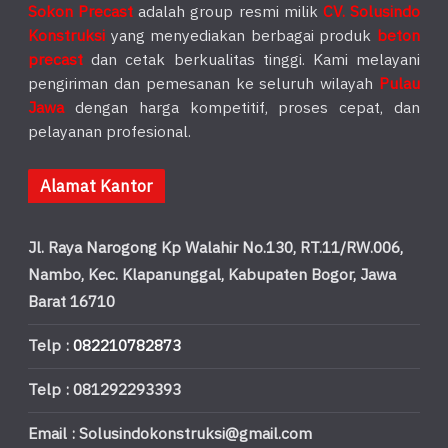
Sokon Precast
adalah group resmi milik
CV. Solusindo
Konstruksi
yang menyediakan berbagai produk
beton
precast
dan cetak berkualitas tinggi. Kami melayani
pengiriman dan pemesanan ke seluruh wilayah
Pulau
Jawa
dengan harga kompetitif, proses cepat, dan
pelayanan profesional.
Alamat Kantor
Jl. Raya Narogong Kp Walahir No.130, RT.11/RW.006,
Nambo, Kec. Klapanunggal, Kabupaten Bogor, Jawa
Barat 16710
Telp :
082210782873
Telp : 081292293393
Email : Solusindokonstruksi@gmail.com