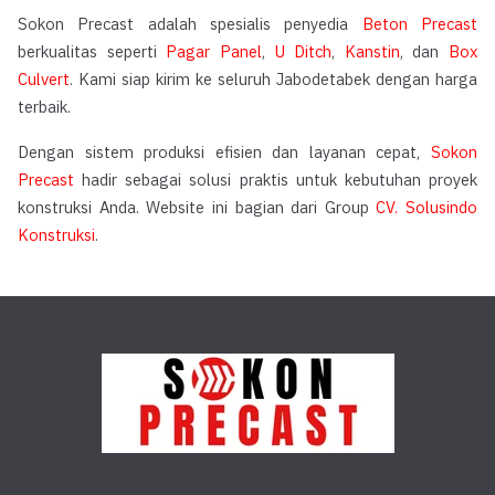
Sokon Precast adalah spesialis penyedia
Beton Precast
berkualitas seperti
Pagar Panel
,
U Ditch
,
Kanstin
, dan
Box
Culvert
. Kami siap kirim ke seluruh Jabodetabek dengan harga
terbaik.
Dengan sistem produksi efisien dan layanan cepat,
Sokon
Precast
hadir sebagai solusi praktis untuk kebutuhan proyek
konstruksi Anda. Website ini bagian dari Group
CV. Solusindo
Konstruksi
.