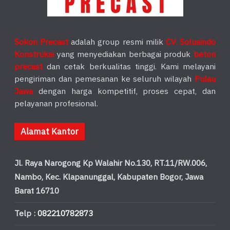
Sokon Precast
adalah group resmi milik
CV. Solusindo
Konstruksi
yang menyediakan berbagai produk
beton
precast
dan cetak berkualitas tinggi. Kami melayani
pengiriman dan pemesanan ke seluruh wilayah
Pulau
Jawa
dengan harga kompetitif, proses cepat, dan
pelayanan profesional.
Alamat Kantor
Jl. Raya Narogong Kp Walahir No.130, RT.11/RW.006,
Nambo, Kec. Klapanunggal, Kabupaten Bogor, Jawa
Barat 16710
Telp :
082210782873