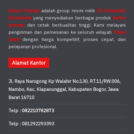
Sokon Precast
adalah group resmi milik
CV. Solusindo
Konstruksi
yang menyediakan berbagai produk
beton
precast
dan cetak berkualitas tinggi. Kami melayani
pengiriman dan pemesanan ke seluruh wilayah
Pulau
Jawa
dengan harga kompetitif, proses cepat, dan
pelayanan profesional.
Alamat Kantor
Jl. Raya Narogong Kp Walahir No.130, RT.11/RW.006,
Nambo, Kec. Klapanunggal, Kabupaten Bogor, Jawa
Barat 16710
Telp :
082210782873
Telp : 081292293393