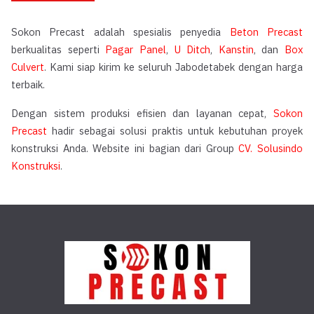
Sokon Precast adalah spesialis penyedia
Beton Precast
berkualitas seperti
Pagar Panel
,
U Ditch
,
Kanstin
, dan
Box
Culvert
. Kami siap kirim ke seluruh Jabodetabek dengan harga
terbaik.
Dengan sistem produksi efisien dan layanan cepat,
Sokon
Precast
hadir sebagai solusi praktis untuk kebutuhan proyek
konstruksi Anda. Website ini bagian dari Group
CV. Solusindo
Konstruksi
.