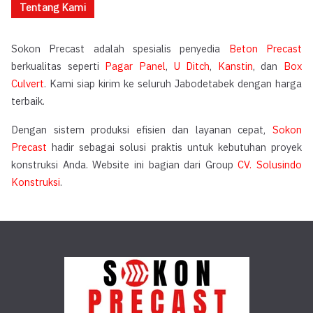
Tentang Kami
Sokon Precast adalah spesialis penyedia
Beton Precast
berkualitas seperti
Pagar Panel
,
U Ditch
,
Kanstin
, dan
Box
Culvert
. Kami siap kirim ke seluruh Jabodetabek dengan harga
terbaik.
Dengan sistem produksi efisien dan layanan cepat,
Sokon
Precast
hadir sebagai solusi praktis untuk kebutuhan proyek
konstruksi Anda. Website ini bagian dari Group
CV. Solusindo
Konstruksi
.