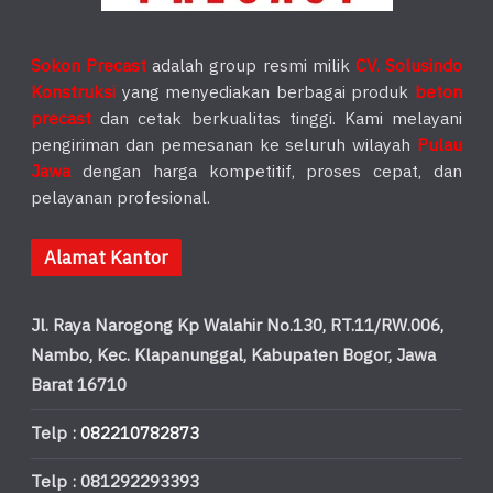
Sokon Precast
adalah group resmi milik
CV. Solusindo
Konstruksi
yang menyediakan berbagai produk
beton
precast
dan cetak berkualitas tinggi. Kami melayani
pengiriman dan pemesanan ke seluruh wilayah
Pulau
Jawa
dengan harga kompetitif, proses cepat, dan
pelayanan profesional.
Alamat Kantor
Jl. Raya Narogong Kp Walahir No.130, RT.11/RW.006,
Nambo, Kec. Klapanunggal, Kabupaten Bogor, Jawa
Barat 16710
Telp :
082210782873
Telp : 081292293393