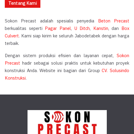
Tentang Kami
Sokon Precast adalah spesialis penyedia
Beton Precast
berkualitas seperti
Pagar Panel
,
U Ditch
,
Kanstin
, dan
Box
Culvert
. Kami siap kirim ke seluruh Jabodetabek dengan harga
terbaik.
Dengan sistem produksi efisien dan layanan cepat,
Sokon
Precast
hadir sebagai solusi praktis untuk kebutuhan proyek
konstruksi Anda. Website ini bagian dari Group
CV. Solusindo
Konstruksi
.