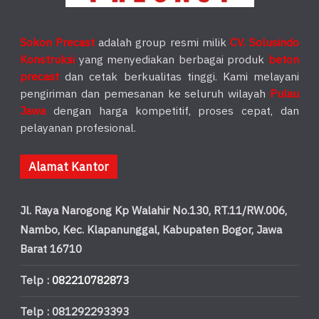
Sokon Precast
adalah group resmi milik
CV. Solusindo
Konstruksi
yang menyediakan berbagai produk
beton
precast
dan cetak berkualitas tinggi. Kami melayani
pengiriman dan pemesanan ke seluruh wilayah
Pulau
Jawa
dengan harga kompetitif, proses cepat, dan
pelayanan profesional.
Alamat Kantor
Jl. Raya Narogong Kp Walahir No.130, RT.11/RW.006,
Nambo, Kec. Klapanunggal, Kabupaten Bogor, Jawa
Barat 16710
Telp :
082210782873
Telp : 081292293393