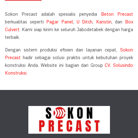
Sokon Precast adalah spesialis penyedia
Beton Precast
berkualitas seperti
Pagar Panel
,
U Ditch
,
Kanstin
, dan
Box
Culvert
. Kami siap kirim ke seluruh Jabodetabek dengan harga
terbaik.
Dengan sistem produksi efisien dan layanan cepat,
Sokon
Precast
hadir sebagai solusi praktis untuk kebutuhan proyek
konstruksi Anda. Website ini bagian dari Group
CV. Solusindo
Konstruksi
.