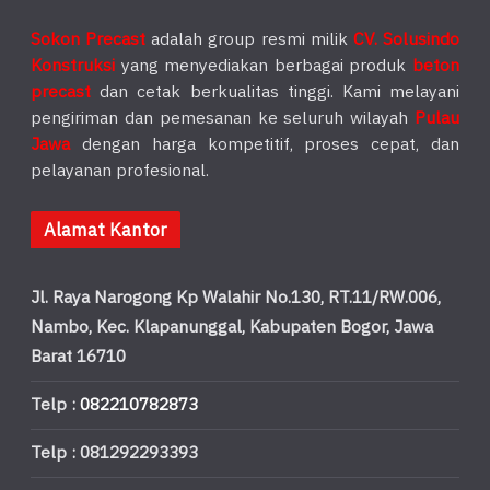
Sokon Precast
adalah group resmi milik
CV. Solusindo
Konstruksi
yang menyediakan berbagai produk
beton
precast
dan cetak berkualitas tinggi. Kami melayani
pengiriman dan pemesanan ke seluruh wilayah
Pulau
Jawa
dengan harga kompetitif, proses cepat, dan
pelayanan profesional.
Alamat Kantor
Jl. Raya Narogong Kp Walahir No.130, RT.11/RW.006,
Nambo, Kec. Klapanunggal, Kabupaten Bogor, Jawa
Barat 16710
Telp :
082210782873
Telp : 081292293393