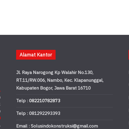
Alamat Kantor
Jl. Raya Narogong Kp Walahir No.130,
RT.11/RW.006, Nambo, Kec. Klapanunggal,
Kabupaten Bogor, Jawa Barat 16710
.
n
Telp :
082210782873
k
n
Telp : 081292293393
u
,
Email : Solusindokonstruksi@gmail.com