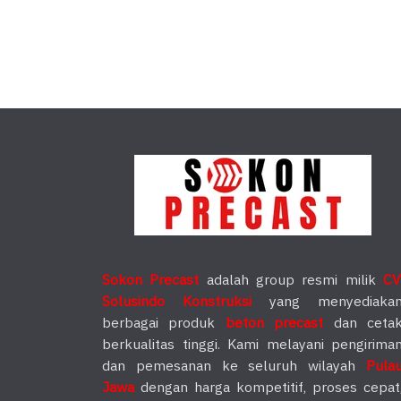
Sokon Precast
adalah group resmi milik
CV
Solusindo Konstruksi
yang menyediaka
berbagai produk
beton precast
dan ceta
berkualitas tinggi. Kami melayani pengirima
dan pemesanan ke seluruh wilayah
Pula
Jawa
dengan harga kompetitif, proses cepat