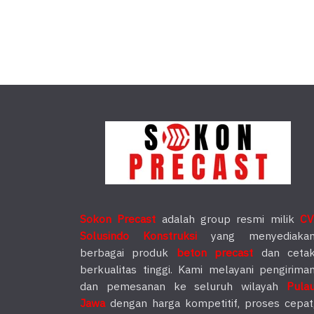
Sokon Precast
adalah group resmi milik
CV
Solusindo Konstruksi
yang menyediaka
berbagai produk
beton precast
dan ceta
berkualitas tinggi. Kami melayani pengirima
dan pemesanan ke seluruh wilayah
Pula
Jawa
dengan harga kompetitif, proses cepat