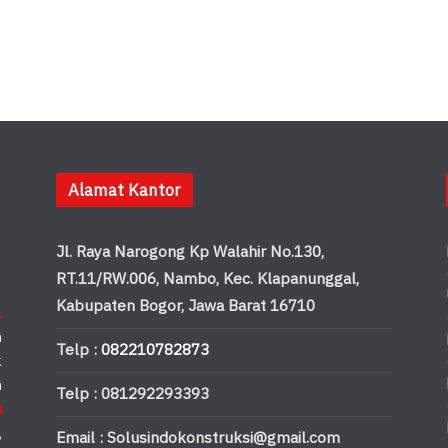
Alamat Kantor
Jl. Raya Narogong Kp Walahir No.130,
RT.11/RW.006, Nambo, Kec. Klapanunggal,
Kabupaten Bogor, Jawa Barat 16710
.
n
Telp :
082210782873
k
n
Telp : 081292293393
u
,
Email : Solusindokonstruksi@gmail.com