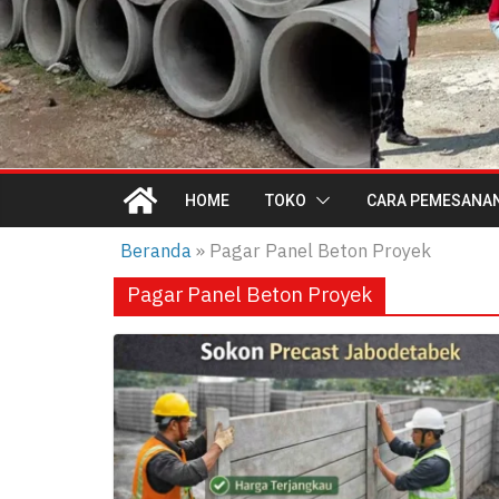
HOME
TOKO
CARA PEMESANA
Beranda
»
Pagar Panel Beton Proyek
Pagar Panel Beton Proyek