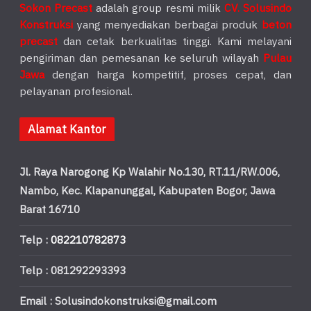
Sokon Precast
adalah group resmi milik
CV. Solusindo
Konstruksi
yang menyediakan berbagai produk
beton
precast
dan cetak berkualitas tinggi. Kami melayani
pengiriman dan pemesanan ke seluruh wilayah
Pulau
Jawa
dengan harga kompetitif, proses cepat, dan
pelayanan profesional.
Alamat Kantor
Jl. Raya Narogong Kp Walahir No.130, RT.11/RW.006,
Nambo, Kec. Klapanunggal, Kabupaten Bogor, Jawa
Barat 16710
Telp :
082210782873
Telp : 081292293393
Email : Solusindokonstruksi@gmail.com