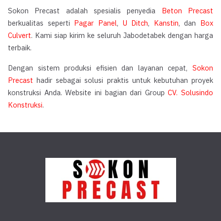
Sokon Precast adalah spesialis penyedia
Beton Precast
berkualitas seperti
Pagar Panel
,
U Ditch
,
Kanstin
, dan
Box
Culvert
. Kami siap kirim ke seluruh Jabodetabek dengan harga
terbaik.
Dengan sistem produksi efisien dan layanan cepat,
Sokon
Precast
hadir sebagai solusi praktis untuk kebutuhan proyek
konstruksi Anda. Website ini bagian dari Group
CV. Solusindo
Konstruksi
.