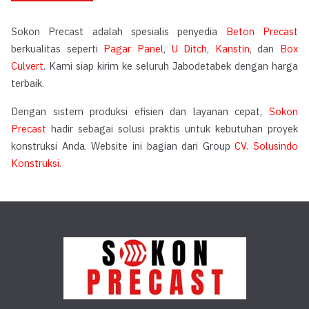
Sokon Precast adalah spesialis penyedia
Beton Precast
berkualitas seperti
Pagar Panel
,
U Ditch
,
Kanstin
, dan
Box
Culvert
. Kami siap kirim ke seluruh Jabodetabek dengan harga
terbaik.
Dengan sistem produksi efisien dan layanan cepat,
Sokon
Precast
hadir sebagai solusi praktis untuk kebutuhan proyek
konstruksi Anda. Website ini bagian dari Group
CV. Solusindo
Konstruksi
.