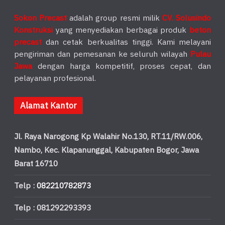
Sokon Precast
adalah group resmi milik
CV. Solusindo
Konstruksi
yang menyediakan berbagai produk
beton
precast
dan cetak berkualitas tinggi. Kami melayani
pengiriman dan pemesanan ke seluruh wilayah
Pulau
Jawa
dengan harga kompetitif, proses cepat, dan
pelayanan profesional.
Alamat Kantor
Jl. Raya Narogong Kp Walahir No.130, RT.11/RW.006,
Nambo, Kec. Klapanunggal, Kabupaten Bogor, Jawa
Barat 16710
Telp :
082210782873
Telp : 081292293393