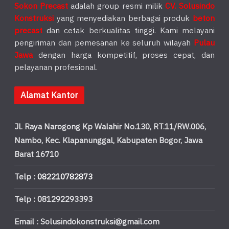
Sokon Precast
adalah group resmi milik
CV. Solusindo
Konstruksi
yang menyediakan berbagai produk
beton
precast
dan cetak berkualitas tinggi. Kami melayani
pengiriman dan pemesanan ke seluruh wilayah
Pulau
Jawa
dengan harga kompetitif, proses cepat, dan
pelayanan profesional.
Alamat Kantor
Jl. Raya Narogong Kp Walahir No.130, RT.11/RW.006,
Nambo, Kec. Klapanunggal, Kabupaten Bogor, Jawa
Barat 16710
Telp :
082210782873
Telp : 081292293393
Email : Solusindokonstruksi@gmail.com