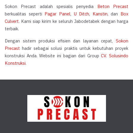
Sokon Precast adalah spesialis penyedia
Beton Precast
berkualitas seperti
Pagar Panel
,
U Ditch
,
Kanstin
, dan
Box
Culvert
. Kami siap kirim ke seluruh Jabodetabek dengan harga
terbaik.
Dengan sistem produksi efisien dan layanan cepat,
Sokon
Precast
hadir sebagai solusi praktis untuk kebutuhan proyek
konstruksi Anda. Website ini bagian dari Group
CV. Solusindo
Konstruksi
.