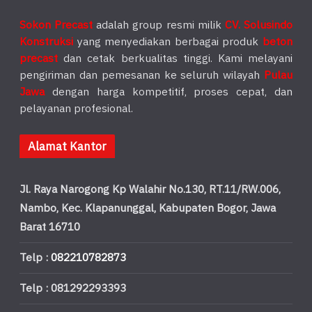
Sokon Precast
adalah group resmi milik
CV. Solusindo
Konstruksi
yang menyediakan berbagai produk
beton
precast
dan cetak berkualitas tinggi. Kami melayani
pengiriman dan pemesanan ke seluruh wilayah
Pulau
Jawa
dengan harga kompetitif, proses cepat, dan
pelayanan profesional.
Alamat Kantor
Jl. Raya Narogong Kp Walahir No.130, RT.11/RW.006,
Nambo, Kec. Klapanunggal, Kabupaten Bogor, Jawa
Barat 16710
Telp :
082210782873
Telp : 081292293393