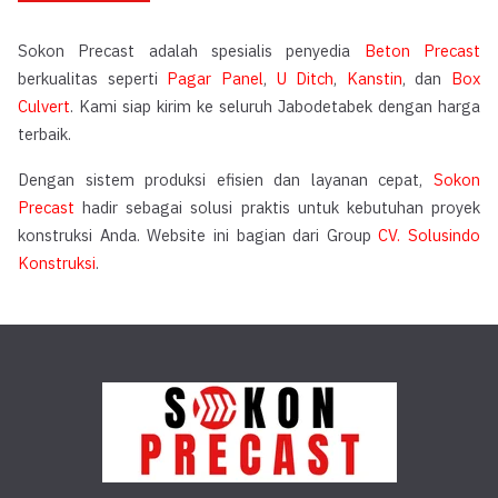
Sokon Precast adalah spesialis penyedia
Beton Precast
berkualitas seperti
Pagar Panel
,
U Ditch
,
Kanstin
, dan
Box
Culvert
. Kami siap kirim ke seluruh Jabodetabek dengan harga
terbaik.
Dengan sistem produksi efisien dan layanan cepat,
Sokon
Precast
hadir sebagai solusi praktis untuk kebutuhan proyek
konstruksi Anda. Website ini bagian dari Group
CV. Solusindo
Konstruksi
.