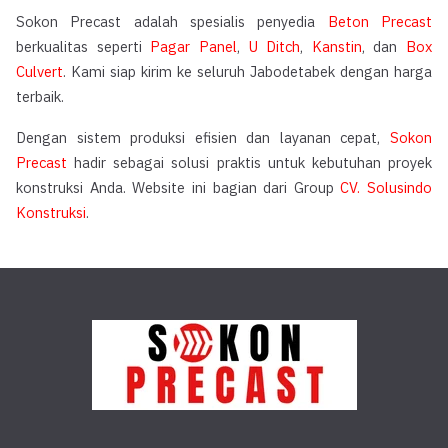
Sokon Precast adalah spesialis penyedia
Beton Precast
berkualitas seperti
Pagar Panel
,
U Ditch
,
Kanstin
, dan
Box
Culvert
. Kami siap kirim ke seluruh Jabodetabek dengan harga
terbaik.
Dengan sistem produksi efisien dan layanan cepat,
Sokon
Precast
hadir sebagai solusi praktis untuk kebutuhan proyek
konstruksi Anda. Website ini bagian dari Group
CV. Solusindo
Konstruksi
.