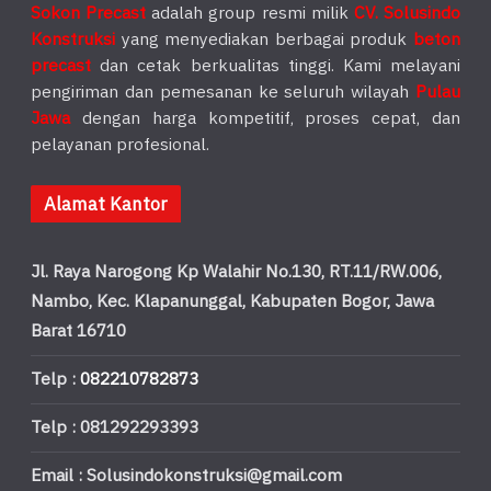
Sokon Precast
adalah group resmi milik
CV. Solusindo
Konstruksi
yang menyediakan berbagai produk
beton
precast
dan cetak berkualitas tinggi. Kami melayani
pengiriman dan pemesanan ke seluruh wilayah
Pulau
Jawa
dengan harga kompetitif, proses cepat, dan
pelayanan profesional.
Alamat Kantor
Jl. Raya Narogong Kp Walahir No.130, RT.11/RW.006,
Nambo, Kec. Klapanunggal, Kabupaten Bogor, Jawa
Barat 16710
Telp :
082210782873
Telp : 081292293393
Email : Solusindokonstruksi@gmail.com