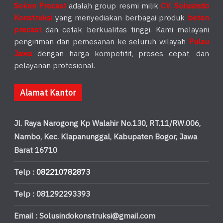
Sokon Precast
adalah group resmi milik
CV. Solusindo
Konstruksi
yang menyediakan berbagai produk
beton
precast
dan cetak berkualitas tinggi. Kami melayani
pengiriman dan pemesanan ke seluruh wilayah
Pulau
Jawa
dengan harga kompetitif, proses cepat, dan
pelayanan profesional.
Alamat Kantor
Jl. Raya Narogong Kp Walahir No.130, RT.11/RW.006,
Nambo, Kec. Klapanunggal, Kabupaten Bogor, Jawa
Barat 16710
Telp :
082210782873
Telp : 081292293393
Email : Solusindokonstruksi@gmail.com