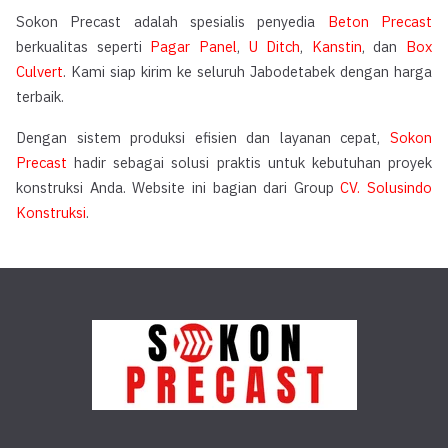
Sokon Precast adalah spesialis penyedia
Beton Precast
berkualitas seperti
Pagar Panel
,
U Ditch
,
Kanstin
, dan
Box
Culvert
. Kami siap kirim ke seluruh Jabodetabek dengan harga
terbaik.
Dengan sistem produksi efisien dan layanan cepat,
Sokon
Precast
hadir sebagai solusi praktis untuk kebutuhan proyek
konstruksi Anda. Website ini bagian dari Group
CV. Solusindo
Konstruksi
.