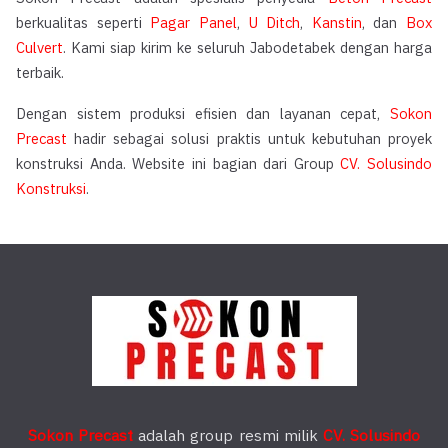
berkualitas seperti
Pagar Panel
,
U Ditch
,
Kanstin
, dan
Box
Culvert
. Kami siap kirim ke seluruh Jabodetabek dengan harga
terbaik.
Dengan sistem produksi efisien dan layanan cepat,
Sokon
Precast
hadir sebagai solusi praktis untuk kebutuhan proyek
konstruksi Anda. Website ini bagian dari Group
CV. Solusindo
Konstruksi
.
Sokon Precast
adalah group resmi milik
CV. Solusindo