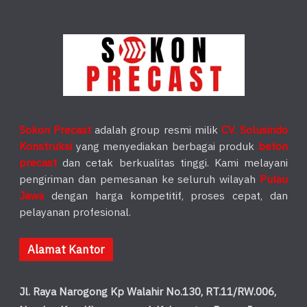
Sokon Precast
adalah group resmi milik
CV. Solusindo
Konstruksi
yang menyediakan berbagai produk
beton
precast
dan cetak berkualitas tinggi. Kami melayani
pengiriman dan pemesanan ke seluruh wilayah
Pulau
Jawa
dengan harga kompetitif, proses cepat, dan
pelayanan profesional.
Alamat Kantor
Jl. Raya Narogong Kp Walahir No.130, RT.11/RW.006,