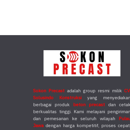
Sokon Precast
adalah group resmi milik
CV
Solusindo Konstruksi
yang menyediaka
berbagai produk
beton precast
dan ceta
berkualitas tinggi. Kami melayani pengirima
dan pemesanan ke seluruh wilayah
Pula
Jawa
dengan harga kompetitif, proses cepat