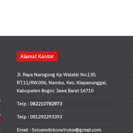
Alamat Kantor
Jl. Raya Narogong Kp Walahir No.130,
RT.11/RW.006, Nambo, Kec. Klapanunggal,
Kabupaten Bogor, Jawa Barat 16710
.
n
Telp :
082210782873
k
n
Telp : 081292293393
u
,
Email : Solusindokonstruksi@gmail.com